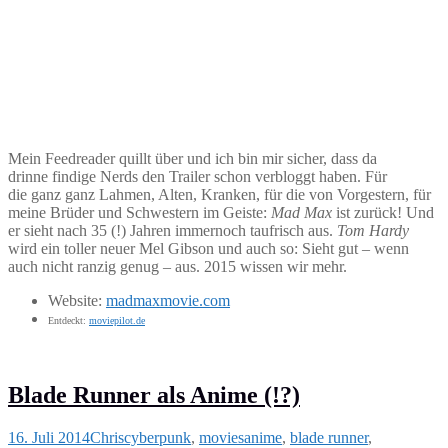
Mein Feedreader quillt über und ich bin mir sicher, dass da
drinne findige Nerds den Trailer schon verbloggt haben. Für
die ganz ganz Lahmen, Alten, Kranken, für die von Vorgestern, für
meine Brüder und Schwestern im Geiste:
Mad Max
ist zurück! Und
er sieht nach 35 (!) Jahren immernoch taufrisch aus.
Tom Hardy
wird ein toller neuer Mel Gibson und auch so: Sieht gut – wenn
auch nicht ranzig genug – aus. 2015 wissen wir mehr.
Website:
madmaxmovie.com
Entdeckt:
moviepilot.de
Blade Runner als Anime (!?)
16. Juli 2014
Chris
cyberpunk
,
movies
anime
,
blade runner
,