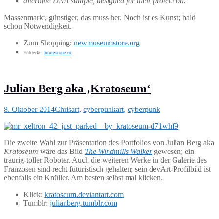
alternate DNA sample, designed for their protection.
Massenmarkt, günstiger, das muss her. Noch ist es Kunst; bald
schon Notwendigkeit.
Zum Shopping:
newmuseumstore.org
Entdeckt:
futurescope.co
Julian Berg aka ‚Kratoseum‘
8. Oktober 2014
Chris
art
,
cyberpunk
art
,
cyberpunk
Die zweite Wahl zur Präsentation des Portfolios von Julian Berg aka
Kratoseum
wäre das Bild
The Windmills Walker
gewesen; ein
traurig-toller Roboter. Auch die weiteren Werke in der Galerie des
Franzosen sind recht futuristisch gehalten; sein devArt-Profilbild ist
ebenfalls ein Knüller. Am besten selbst mal klicken.
Klick:
kratoseum.deviantart.com
Tumblr:
julianberg.tumblr.com