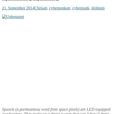
21. September 2014
Chris
art
,
cyberpunk
art
,
cyberpunk
,
drohnen
Spaxels (a portmanteau word from space pixels) are LED-equipped
quadcopters. They make up a drone swarm that can “draw” three-