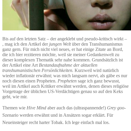
Bis auf den letzten Satz – der angeklebt und pseudo-kritisch wirkt –
, mag ich den Artikel der
jungen Welt
über den Transhumanismus
ganz gern. Für mich nicht viel neues, er hat einige Zitate an Bord,
die ich hier rezitieren möchte, weil sie meiner Gedankenwelt zu
dieser komplexen Thematik sehr nahe kommen. Grundsätzlich ist
der Artikel eine Art
Bestandaufnahme der aktuellen
transhumanistischen Persönlichkeiten.
Kurzweil wird natürlich
wieder inflationär erwähnt; was mich langsam nervt, als gäbe es nur
noch diesen einen Propheten.
Propheten
sage ich ganz bewusst,
weil im Artikel auch Kritiker erwähnt werden, denen dieses religiöse
Vorgetrage der üblichen US-Verdächtigen genau so auf den Keks
geht, wie mir.
Themen wie
Hive Mind
aber auch das (ultraspannende!)
Grey
goo
-
Szenario
werden erwähnt und in Ansätzen sogar erklärt. Für
Neueinsteiger recht harter Tobak. Ich lege einfach mal los.