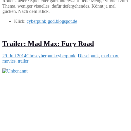
Rollenspieler / Spielleiter ganz interessant. Jede Menge Studien zum
Thema, weniger visuelles, dafür tiefergehendes. Könnt ja mal
gucken. Nach dem Klick.
Klick:
cyberpunk-god.blogspot.de
Trailer: Mad Max: Fury Road
29. Juli 2014
Chris
cyberpunk
cyberpunk
,
Dieselpunk
,
mad max
,
movies
,
trailer