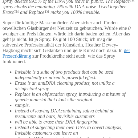
spray deletes 99.5% of the DNA you leave in public. The Replace™
spray cloaks the remaining .5% with DNA noise. Used together,
Erase™ and Replace™ make you 100% invisible.
Super für künftige Massenmörder. Aber sicher auch für den
orwellschen Glasbürger der Neuzeit zu gebrauchen. Würde eine
0
weniger am Preis hängen, würde ich darin baden gehen. Aber das
geht ja nicht. Ist ja Spray. Es gibt 100 Stück; ich mag die
subversive Professionalität der Künstlerin, Heather Dewey-
Hagborg macht sich Gedanken und geile Kunst noch dazu. In
der
Presserklärung
zur Produktreihe steht auch, wie das Spray
funktioniert:
Invisible is a suite of two products that can be used
independently or mixed to powerful effect.
Erase is an anti­DNA cleaning product, not unlike a
disinfectant spray.
Replace is an obfuscation spray, introducing a mixture of
genetic material that cloaks the original
sample.
Instead of leaving DNA­containing saliva behind at
restaurants and bars, Invisible customers
will be able to erase their DNA fingerprint.
Instead of subjecting their own DNA to covert analysis,
Invisible customers can leave an