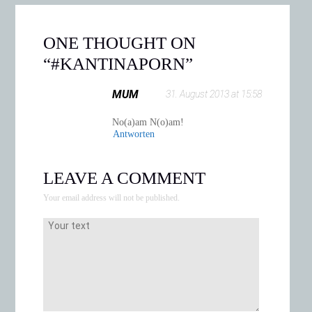
ONE THOUGHT ON
“
#KANTINAPORN
”
MUM
31. August 2013 at 15:58
No(a)am N(o)am!
Antworten
LEAVE A COMMENT
Your email address will not be published.