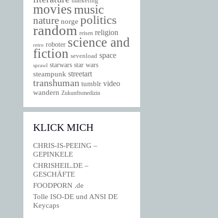
marketing
movies
music
politics
nature
norge
random
religion
reisen
science and
roboter
retro
fiction
space
sevenload
starwars
star wars
sprawl
steampunk
streetart
transhuman
video
tumblr
wandern
Zukunftsmedizin
KLICK MICH
CHRIS-IS-PEEING –
GEPINKELE
CHRISHEIL.DE –
GESCHÄFTE
FOODPORN .de
Tolle ISO-DE und ANSI DE
Keycaps