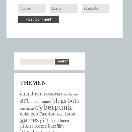
THEMEN
anarchism
apokalypse
architektur
art
bots
blogs
blade runner
cyberpunk
catcontent
eco
Fashion
fotos
doku
food
games
gif
illustrationen
intern
Kotze
kurzfilm
literature