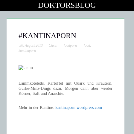
DOKTORSBLOG
#KANTINAPORN
30. August 2013
Chris
foodporn
food
,
kantinaporn
Lammkoteletts, Kartoffel mit Quark und Kräutern,
Gurke-Minz-Dings dazu. Morgen dann aber wieder
Körner, Saft und Anarchie.
Mehr in der Kantine:
kantinaporn.wordpress.com