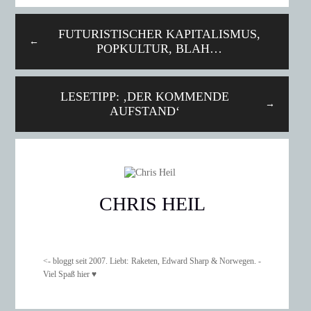
FUTURISTISCHER KAPITALISMUS,
←
POPKULTUR, BLAH…
LESETIPP: ‚DER KOMMENDE
→
AUFSTAND‘
CHRIS HEIL
<- bloggt seit 2007. Liebt: Raketen, Edward Sharp & Norwegen. -
Viel Spaß hier ♥