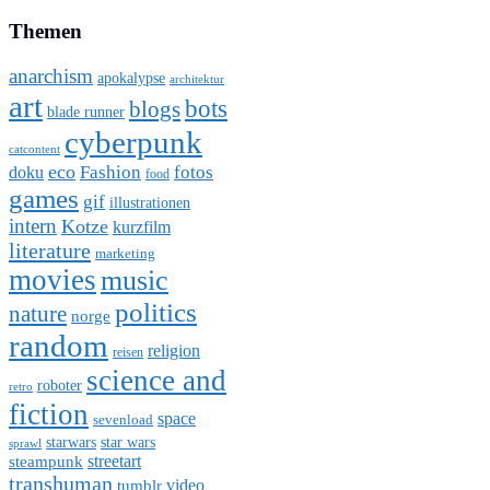
Themen
anarchism
apokalypse
architektur
art
bots
blogs
blade runner
cyberpunk
catcontent
eco
Fashion
fotos
doku
food
games
gif
illustrationen
intern
Kotze
kurzfilm
literature
marketing
movies
music
politics
nature
norge
random
religion
reisen
science and
roboter
retro
fiction
space
sevenload
starwars
star wars
sprawl
steampunk
streetart
transhuman
video
tumblr