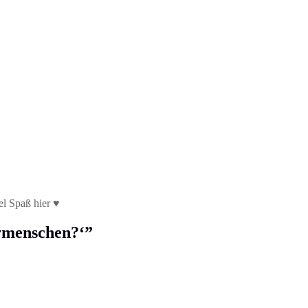
el Spaß hier ♥
ermenschen?‘
”