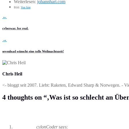
Weiterlesen:
johannhari.com
Bild:
Von hier
←
cyberwar. for real.
→
sevenload wünscht eine tolle Weihnachtszeit!
Chris Heil
<- bloggt seit 2007. Liebt: Raketen, Edward Sharp & Norwegen. - Vi
4 thoughts on “
‚Was ist so schlecht an Üb
cylonCoder
says: