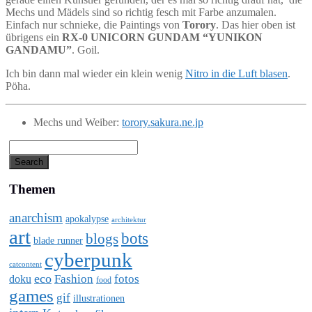
Mechs und Mädels sind so richtig fesch mit Farbe anzumalen.
Einfach nur schnieke, die Paintings von
Torory
. Das hier oben ist
übrigens ein
RX-0 UNICORN GUNDAM “YUNIKON
GANDAMU”
. Goil.
Ich bin dann mal wieder ein klein wenig
Nitro in die Luft blasen
.
Pöha.
Mechs und Weiber:
torory.sakura.ne.jp
Themen
anarchism
apokalypse
architektur
art
bots
blogs
blade runner
cyberpunk
catcontent
eco
Fashion
fotos
doku
food
games
gif
illustrationen