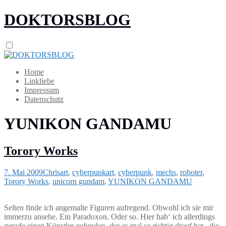
DOKTORSBLOG
Home
Linkliebe
Impressum
Datenschutz
YUNIKON GANDAMU
Torory Works
7. Mai 2009
Chris
art
,
cyberpunk
art
,
cyberpunk
,
mechs
,
roboter
,
Torory Works
,
unicorn gundam
,
YUNIKON GANDAMU
Selten finde ich angemalte Figuren aufregend. Obwohl ich sie mir
immerzu ansehe. Ein Paradoxon. Oder so. Hier hab‘ ich allerdings
gerade einen Künstler gefunden, der es mal so richtig drauf hat, die