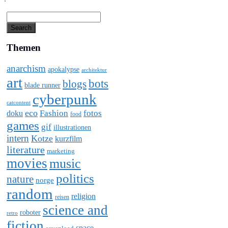
Themen
anarchism
apokalypse
architektur
art
bots
blogs
blade runner
cyberpunk
catcontent
eco
Fashion
fotos
doku
food
games
gif
illustrationen
intern
Kotze
kurzfilm
literature
marketing
movies
music
politics
nature
norge
random
religion
reisen
science and
roboter
retro
fiction
space