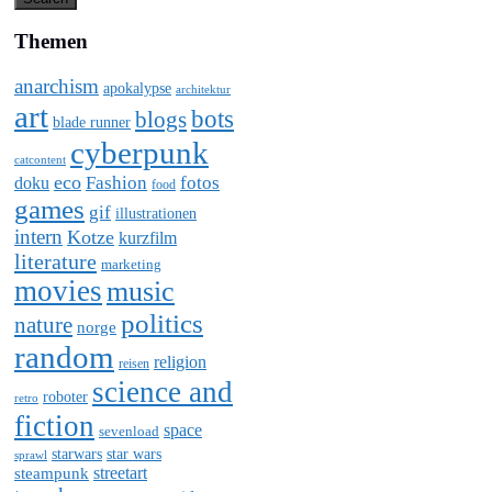
Themen
anarchism
apokalypse
architektur
art
bots
blogs
blade runner
cyberpunk
catcontent
eco
Fashion
fotos
doku
food
games
gif
illustrationen
intern
Kotze
kurzfilm
literature
marketing
movies
music
politics
nature
norge
random
religion
reisen
science and
roboter
retro
fiction
space
sevenload
starwars
star wars
sprawl
steampunk
streetart