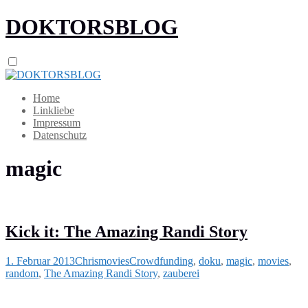
DOKTORSBLOG
Home
Linkliebe
Impressum
Datenschutz
magic
Kick it: The Amazing Randi Story
1. Februar 2013
Chris
movies
Crowdfunding
,
doku
,
magic
,
movies
,
random
,
The Amazing Randi Story
,
zauberei