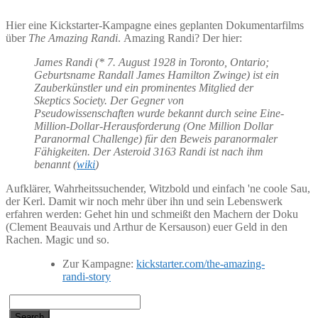
Hier eine Kickstarter-Kampagne eines geplanten Dokumentarfilms
über
The Amazing Randi
. Amazing Randi? Der hier:
James Randi (* 7. August 1928 in Toronto, Ontario;
Geburtsname Randall James Hamilton Zwinge) ist ein
Zauberkünstler und ein prominentes Mitglied der
Skeptics Society. Der Gegner von
Pseudowissenschaften wurde bekannt durch seine Eine-
Million-Dollar-Herausforderung (One Million Dollar
Paranormal Challenge) für den Beweis paranormaler
Fähigkeiten. Der Asteroid 3163 Randi ist nach ihm
benannt (
wiki
)
Aufklärer, Wahrheitssuchender, Witzbold und einfach 'ne coole Sau,
der Kerl. Damit wir noch mehr über ihn und sein Lebenswerk
erfahren werden: Gehet hin und schmeißt den Machern der Doku
(Clement Beauvais und Arthur de Kersauson) euer Geld in den
Rachen. Magic und so.
Zur Kampagne:
kickstarter.com/the-amazing-
randi-story