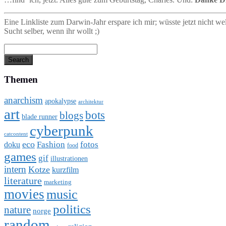
Eine Linkliste zum Darwin-Jahr erspare ich mir; wüsste jetzt nicht we
Sucht selber, wenn ihr wollt ;)
Themen
anarchism
apokalypse
architektur
art
bots
blogs
blade runner
cyberpunk
catcontent
eco
Fashion
fotos
doku
food
games
gif
illustrationen
intern
Kotze
kurzfilm
literature
marketing
movies
music
politics
nature
norge
random