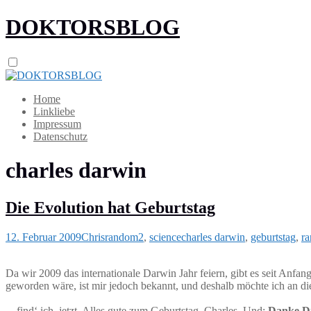
DOKTORSBLOG
Home
Linkliebe
Impressum
Datenschutz
charles darwin
Die Evolution hat Geburtstag
12. Februar 2009
Chris
random2
,
science
charles darwin
,
geburtstag
,
r
Da wir 2009 das internationale Darwin Jahr feiern, gibt es seit Anfan
geworden wäre, ist mir jedoch bekannt, und deshalb möchte ich an dies
…find‘ ich, jetzt. Alles gute zum Geburtstag, Charles. Und:
Danke Di