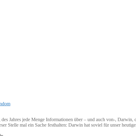
andom
g des Jahres jede Menge Informationen über – und auch von-, Darwin, die
er Stelle mal ein Sache festhalten: Darwin hat soviel für unser heutige
r.