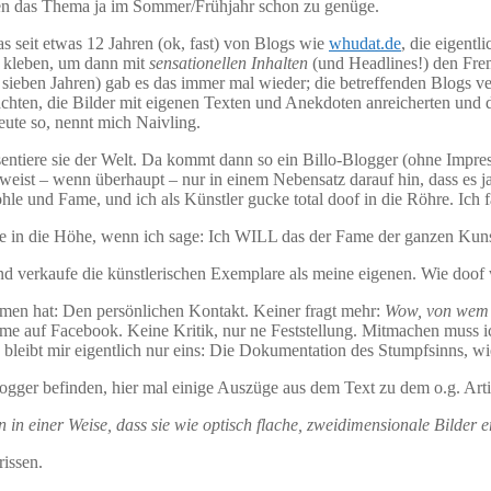
atten das Thema ja im Sommer/Frühjahr schon zu genüge.
 seit etwas 12 Jahren (ok, fast) von Blogs wie
whudat.de
, die eigent
u kleben, um dann mit
sensationellen Inhalten
(und Headlines!) den Fre
s sieben Jahren) gab es das immer mal wieder; die betreffenden Blogs
hten, die Bilder mit eigenen Texten und Anekdoten anreicherten und 
eute so, nennt mich Naivling.
räsentiere sie der Welt. Da kommt dann so ein Billo-Blogger (ohne Impr
nd weist – wenn überhaupt – nur in einem Nebensatz darauf hin, dass es j
e und Fame, und ich als Künstler gucke total doof in die Röhre. Ich f
te in die Höhe, wenn ich sage: Ich WILL das der Fame der ganzen Kuns
 und verkaufe die künstlerischen Exemplare als meine eigenen. Wie doof
mmen hat: Den persönlichen Kontakt. Keiner fragt mehr:
Wow, von wem i
 auf Facebook. Keine Kritik, nur ne Feststellung. Mitmachen muss ich
leibt mir eigentlich nur eins: Die Dokumentation des Stumpfsinns, wi
gger befinden, hier mal einige Auszüge aus dem Text zu dem o.g. Arti
n einer Weise, dass sie wie optisch flache, zweidimensionale Bilder e
rissen.