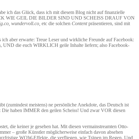
abe ich das Glück, dass ich mit diesem Blog nicht auf finanzielle
die über GUCK WIE GEIL DIE BILDER SIND UND SCHEISS DRAUF VON
tig.co, wundervoll.co,
etc die solchen
Content
präsentieren, sind mit
Was ich aber erwarte: Treue Leser und wirkliche Freunde auf Facebook:
den, UND die euch WIRKLICH geile Inhalte liefern; also Facebook-
gibt (zumindest meistens) ne persönliche Anekdote, das Deutsch ist
 ist: Die haben IMMER den geilen Scheiss! Und zwar VOR diesen
stet, die keiner je gesehen hat. Mit diesen vermainstreamten Otto-
chlimmer – große Künstler möglicherweise einfach davon absehen
 kurzfristige WOW-Effekte, die verfliegen, wie Tränen im Regen. Und