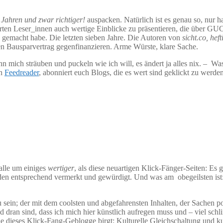
t Jahren und zwar richtiger!
auspacken. Natürlich ist es genau so, nur h
en werten Leser_innen auch wertige Einblicke zu präsentieren, 
gemacht habe. Die letzten sieben Jahre. Die Autoren von
sicht.co, hef
den Bausparvertrag gegenfinanzieren. Arme Würste, klare Sache.
ann mich sträuben und puckeln wie ich will, es ändert ja alles nix. – 
en
Feedreader
, abonniert euch Blogs, die es wert sind geklickt zu wer
alle um einiges
wertiger
, als diese neuartigen Klick-Fänger-Seiten: Es 
r werden entsprechend vermerkt und gewürdigt. Und was am obegeilsten
 sein; der mit dem coolsten und abgefahrensten Inhalten, der Sachen po
ld dran sind, dass ich mich hier künstlich aufregen muss und – viel s
 die dieses Klick-Fang-Geblogge birgt: Kulturelle Gleichschaltung und