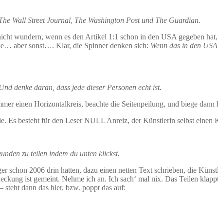
he Wall Street Journal, The Washington Post und The Guardian.
ht wundern, wenn es den Artikel 1:1 schon in den USA gegeben hat, u
elbe… aber sonst…. Klar, die Spinner denken sich:
Wenn das in den USA s
Und denke daran, dass jede dieser Personen echt ist.
mmer einen Horizontalkreis, beachte die Seitenpeilung, und biege dann
e. Es besteht für den Leser NULL Anreiz, der Künstlerin selbst einen 
nden zu teilen indem du unten klickst.
er schon 2006 drin hatten, dazu einen netten Text schrieben, die Künstl
deckung ist gemeint. Nehme ich an. Ich sach‘ mal nix. Das Teilen klap
 steht dann das hier, bzw. poppt das auf: