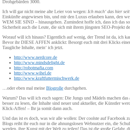
Drohgebärden 3000.
Ich will gar nicht meine alte Leier von wegen:
Ich mach‘ das hier sei
Einkünfte angewiesen bin, und mir den Luxus erlauben kann, d
WEM SIE SIND – hinausgehen. Zumindest hoffe ich, dass ich das so 
Sicherheit auch die Leute, die sich mit ihrem jüngsten SEO-Projekt 
Worauf will ich hinaus? Eigentlich auf wenig, der Trend ist da, ich k
Bevor ihr DIESE AFFEN anklickt: Besorgt euch mit drei Klicks ein
Taugliche Inhalte, mein‘ ich jetzt.
http://www.nerdcore.de
http://www.mindsdelight.de
http://robotmafia.com
http://www.wihel.de
http://www.kraftfuttermischwerk.de
…oder eben mal meine
Blogrolle
durchgehen.
Warum? Das will ich euch sagen: Die Jungs und Mädels machen das 
besser zu lesen, die Inhalte sind neuer und aktueller, die Künstle
Klick-Affen! – Ihr ja somit dann auch.
Und das ist es doch, was wir alle wollen: Der coolste auf Facebook zu
Blogs reiht ihr euch nur in die ahnungslosen Webnutzer ein, die Schu
werden, ihre Kunst mit der Welt zu teilen! Das ist die große Gefahr,