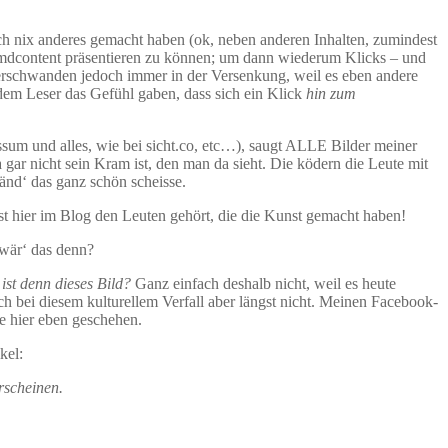
lich nix anderes gemacht haben (ok, neben anderen Inhalten, zumindest
mdcontent präsentieren zu können; um dann wiederum Klicks – und
 verschwanden jedoch immer in der Versenkung, weil es eben andere
dem Leser das Gefühl gaben, dass sich ein Klick
hin zum
essum und alles, wie bei sicht.co, etc…), saugt ALLE Bilder meiner
a gar nicht sein Kram ist, den man da sieht. Die ködern die Leute mit
änd‘ das ganz schön scheisse.
t hier im Blog den Leuten gehört, die die Kunst gemacht haben!
 wär‘ das denn?
st denn dieses Bild?
Ganz einfach deshalb nicht, weil es heute
 bei diesem kulturellem Verfall aber längst nicht. Meinen Facebook-
e hier eben geschehen.
kel:
rscheinen.