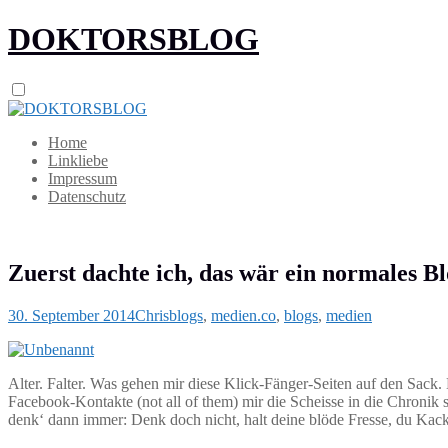
DOKTORSBLOG
Home
Linkliebe
Impressum
Datenschutz
Zuerst dachte ich, das wär ein normales Bl
30. September 2014
Chris
blogs
,
medien
.co
,
blogs
,
medien
Alter. Falter. Was gehen mir diese Klick-Fänger-Seiten auf den Sac
Facebook-Kontakte (not all of them) mir die Scheisse in die Chronik 
denk‘ dann immer: Denk doch nicht, halt deine blöde Fresse, du Kac