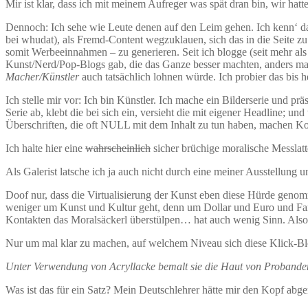
Mir ist klar, dass ich mit meinem Aufreger was spät dran bin, wir h
Dennoch: Ich sehe wie Leute denen auf den Leim gehen. Ich kenn‘ das
bei whudat), als Fremd-Content wegzuklauen, sich das in die Seite z
somit Werbeeinnahmen – zu generieren. Seit ich blogge (seit mehr al
Kunst/Nerd/Pop-Blogs gab, die das Ganze besser machten, anders mac
Macher/Künstler
auch tatsächlich lohnen würde. Ich probier das bis h
Ich stelle mir vor: Ich bin Künstler. Ich mache ein Bilderserie und p
Serie ab, klebt die bei sich ein, versieht die mit eigener Headline; u
Überschriften, die oft NULL mit dem Inhalt zu tun haben, machen Kohl
Ich halte hier eine
wahrscheinlich
sicher brüchige moralische Messlat
Als Galerist latsche ich ja auch nicht durch eine meiner Ausstellung
Doof nur, dass die Virtualisierung der Kunst eben diese Hürde geno
weniger um Kunst und Kultur geht, denn um Dollar und Euro und Fame
Kontakten das Moralsäckerl überstülpen… hat auch wenig Sinn. Also b
Nur um mal klar zu machen, auf welchem Niveau sich diese Klick-Blo
Unter Verwendung von Acryllacke bemalt sie die Haut von Probanden i
Was ist das für ein Satz? Mein Deutschlehrer hätte mir den Kopf abge