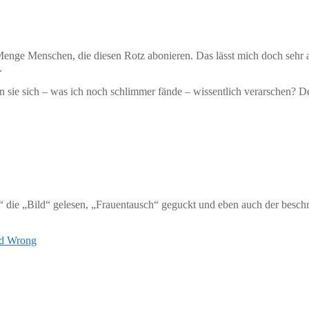
nge Menschen, die diesen Rotz abonieren. Das lässt mich doch sehr an
.
sen sie sich – was ich noch schlimmer fände – wissentlich verarschen? D
ch“ die „Bild“ gelesen, „Frauentausch“ geguckt und eben auch der besch
ad Wrong