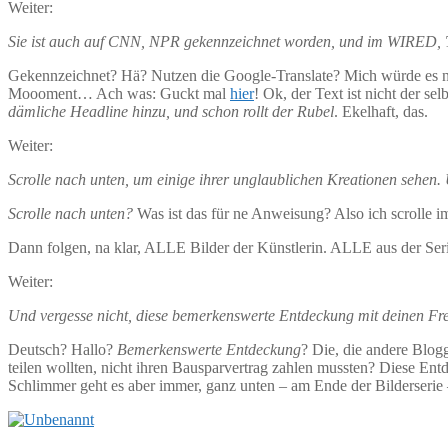
Weiter:
Sie ist auch auf CNN, NPR gekennzeichnet worden, und im WIRED, T
Gekennzeichnet? Hä? Nutzen die Google-Translate? Mich würde es nic
Moooment… Ach was: Guckt mal
hier
! Ok, der Text ist nicht der s
dämliche Headline hinzu, und schon rollt der Rubel
. Ekelhaft, das.
Weiter:
Scrolle nach unten, um einige ihrer unglaublichen Kreationen sehen. 
Scrolle nach unten?
Was ist das für ne Anweisung? Also ich scrolle i
Dann folgen, na klar, ALLE Bilder der Künstlerin. ALLE aus der Seri
Weiter:
Und vergesse nicht, diese bemerkenswerte Entdeckung mit deinen Freu
Deutsch? Hallo?
Bemerkenswerte Entdeckung
? Die, die andere Blogg
teilen wollten, nicht ihren Bausparvertrag zahlen mussten? Diese Ent
Schlimmer geht es aber immer, ganz unten – am Ende der Bilderserie –