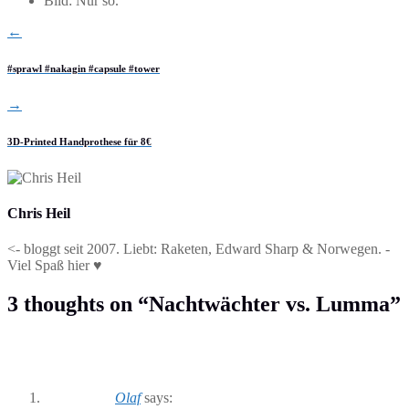
​Bild: Nur so.
←
#sprawl #nakagin #capsule #tower
→
3D-Printed Handprothese für 8€
Chris Heil
<- bloggt seit 2007. Liebt: Raketen, Edward Sharp & Norwegen. -
Viel Spaß hier ♥
3 thoughts on “
Nachtwächter vs. Lumma
”
Olaf
says: