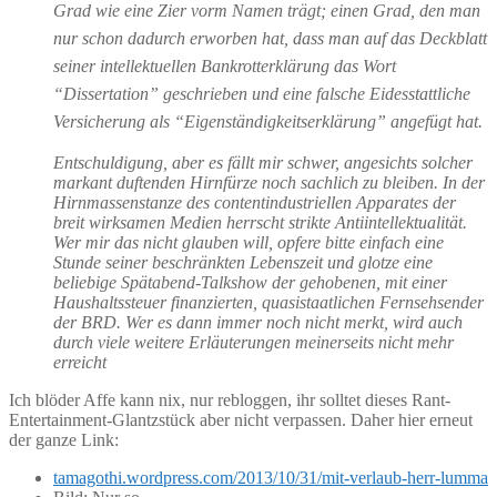
Grad wie eine Zier vorm Namen trägt; einen Grad, den man
nur schon dadurch erworben hat, dass man auf das Deckblatt
seiner intellektuellen Bankrotterklärung das Wort
“Dissertation” geschrieben und eine falsche Eidesstattliche
Versicherung als “Eigenständigkeitserklärung” angefügt hat.
Entschuldigung, aber es fällt mir schwer, angesichts solcher
markant duftenden Hirnfürze noch sachlich zu bleiben. In der
Hirnmassenstanze des contentindustriellen Apparates der
breit wirksamen Medien herrscht strikte Antiintellektualität.
Wer mir das nicht glauben will, opfere bitte einfach eine
Stunde seiner beschränkten Lebenszeit und glotze eine
beliebige Spätabend-Talkshow der gehobenen, mit einer
Haushaltssteuer finanzierten, quasistaatlichen Fernsehsender
der BRD. Wer es dann immer noch nicht merkt, wird auch
durch viele weitere Erläuterungen meinerseits nicht mehr
erreicht
Ich blöder Affe kann nix, nur rebloggen, ihr solltet dieses Rant-
Entertainment-Glantzstück aber nicht verpassen. Daher hier erneut
der ganze Link:
tamagothi.wordpress.com/2013/10/31/mit-verlaub-herr-lumma