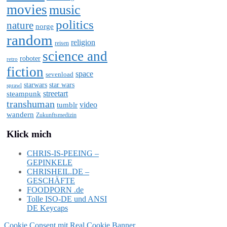
movies
music
politics
nature
norge
random
religion
reisen
science and
roboter
retro
fiction
space
sevenload
starwars
star wars
sprawl
steampunk
streetart
transhuman
video
tumblr
wandern
Zukunftsmedizin
Klick mich
CHRIS-IS-PEEING –
GEPINKELE
CHRISHEIL.DE –
GESCHÄFTE
FOODPORN .de
Tolle ISO-DE und ANSI
DE Keycaps
Cookie Consent mit Real Cookie Banner