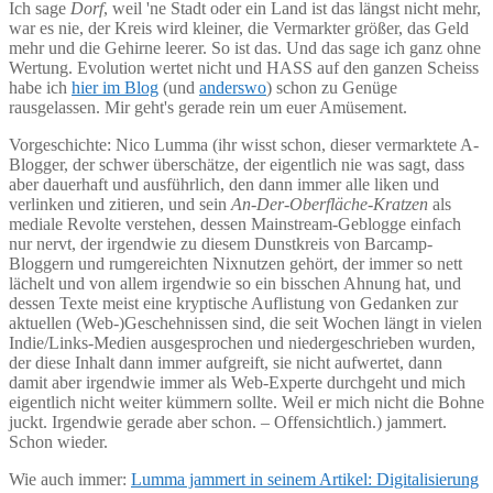
Ich sage
Dorf
, weil 'ne Stadt oder ein Land ist das längst nicht mehr,
war es nie, der Kreis wird kleiner, die Vermarkter größer, das Geld
mehr und die Gehirne leerer. So ist das. Und das sage ich ganz ohne
Wertung. Evolution wertet nicht und HASS auf den ganzen Scheiss
habe ich
hier im Blog
(und
anderswo
) schon zu Genüge
rausgelassen. Mir geht's gerade rein um euer Amüsement.
Vorgeschichte: Nico Lumma (ihr wisst schon, dieser vermarktete A-
Blogger, der schwer überschätze, der eigentlich nie was sagt, dass
aber dauerhaft und ausführlich, den dann immer alle liken und
verlinken und zitieren, und sein
An-Der-Oberfläche-Kratzen
als
mediale Revolte verstehen, dessen Mainstream-Geblogge einfach
nur nervt, der irgendwie zu diesem Dunstkreis von Barcamp-
Bloggern und rumgereichten Nixnutzen gehört, der immer so nett
lächelt und von allem irgendwie so ein bisschen Ahnung hat, und
dessen Texte meist eine kryptische Auflistung von Gedanken zur
aktuellen (Web-)Geschehnissen sind, die seit Wochen längt in vielen
Indie/Links-Medien ausgesprochen und niedergeschrieben wurden,
der diese Inhalt dann immer aufgreift, sie nicht aufwertet, dann
damit aber irgendwie immer als Web-Experte durchgeht und mich
eigentlich nicht weiter kümmern sollte. Weil er mich nicht die Bohne
juckt. Irgendwie gerade aber schon. – Offensichtlich.) jammert.
Schon wieder.
Wie auch immer:
Lumma jammert in seinem Artikel: Digitalisierung