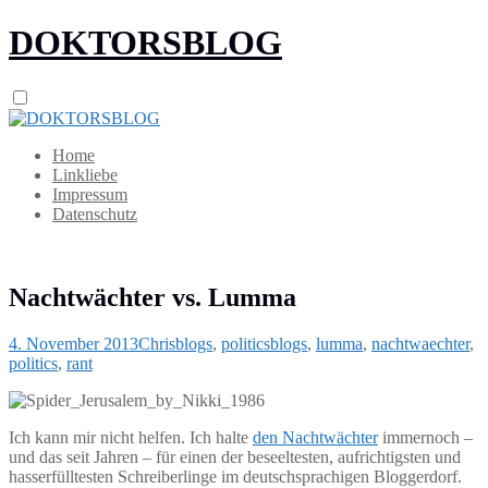
DOKTORSBLOG
Home
Linkliebe
Impressum
Datenschutz
Nachtwächter vs. Lumma
4. November 2013
Chris
blogs
,
politics
blogs
,
lumma
,
nachtwaechter
,
politics
,
rant
Ich kann mir nicht helfen. Ich halte
den Nachtwächter
immernoch –
und das seit Jahren – für einen der beseeltesten, aufrichtigsten und
hasserfülltesten Schreiberlinge im deutschsprachigen Bloggerdorf.