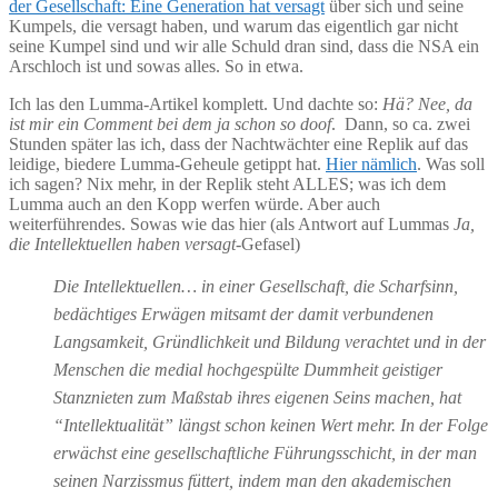
der Gesellschaft: Eine Generation hat versagt
über sich und seine
Kumpels, die versagt haben, und warum das eigentlich gar nicht
seine Kumpel sind und wir alle Schuld dran sind, dass die NSA ein
Arschloch ist und sowas alles. So in etwa.
Ich las den Lumma-Artikel komplett. Und dachte so:
Hä? Nee, da
ist mir ein Comment bei dem ja schon so doof
. Dann, so ca. zwei
Stunden später las ich, dass der Nachtwächter eine Replik auf das
leidige, biedere Lumma-Geheule getippt hat.
Hier nämlich
. Was soll
ich sagen? Nix mehr, in der Replik steht ALLES; was ich dem
Lumma auch an den Kopp werfen würde. Aber auch
weiterführendes. Sowas wie das hier (als Antwort auf Lummas
Ja,
die Intellektuellen haben versagt
-Gefasel)
Die Intellektuellen… in einer Gesellschaft, die Scharfsinn,
bedächtiges Erwägen mitsamt der damit verbundenen
Langsamkeit, Gründlichkeit und Bildung verachtet und in der
Menschen die medial hochgespülte Dummheit geistiger
Stanznieten zum Maßstab ihres eigenen Seins machen, hat
“Intellektualität” längst schon keinen Wert mehr. In der Folge
erwächst eine gesellschaftliche Führungsschicht, in der man
seinen Narzissmus füttert, indem man den akademischen