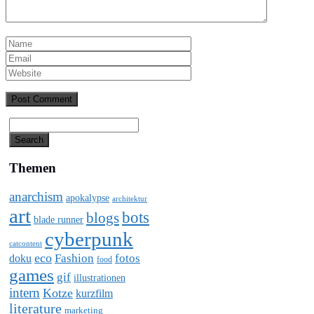
Themen
anarchism
apokalypse
architektur
art
bots
blogs
blade runner
cyberpunk
catcontent
eco
Fashion
fotos
doku
food
games
gif
illustrationen
intern
Kotze
kurzfilm
literature
marketing