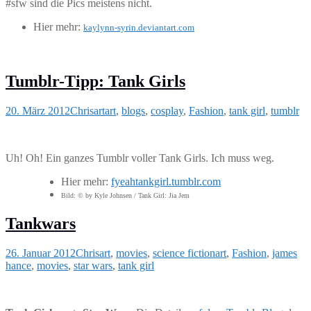
#sfw sind die Pics meistens nicht.
Hier mehr:
kaylynn-syrin.deviantart.com
Tumblr-Tipp: Tank Girls
20. März 2012
Chris
art
art
,
blogs
,
cosplay
,
Fashion
,
tank girl
,
tumblr
Uh! Oh! Ein ganzes Tumblr voller Tank Girls. Ich muss weg.
Hier mehr:
fyeahtankgirl.tumblr.com
Bild: © by Kyle Johnsen / Tank Girl: Jia Jem
Tankwars
26. Januar 2012
Chris
art
,
movies
,
science fiction
art
,
Fashion
,
james
hance
,
movies
,
star wars
,
tank girl