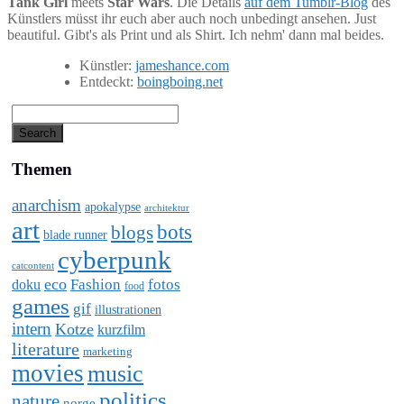
Tank Girl
meets
Star Wars
. Die Details
auf dem Tumblr-Blog
des
Künstlers müsst ihr euch aber auch noch unbedingt ansehen. Just
beautiful. Gibt's als Print und als Shirt. Ich nehm' dann mal beides.
Künstler:
jameshance.com
Entdeckt:
boingboing.net
Themen
anarchism
apokalypse
architektur
art
bots
blogs
blade runner
cyberpunk
catcontent
eco
Fashion
fotos
doku
food
games
gif
illustrationen
intern
Kotze
kurzfilm
literature
marketing
movies
music
politics
nature
norge