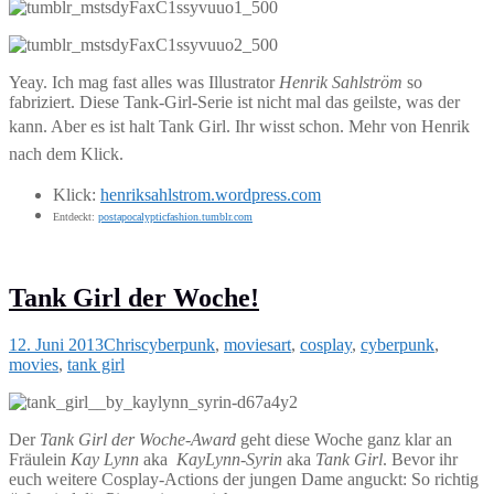
Yeay. Ich mag fast alles was Illustrator
Henrik Sahlström
so
fabriziert. Diese Tank-Girl-Serie ist nicht mal das geilste, was der
kann. Aber es ist halt Tank Girl. Ihr wisst schon.
Mehr von Henrik
nach dem Klick.
Klick:
henriksahlstrom.wordpress.com
Entdeckt:
postapocalypticfashion.tumblr.com
Tank Girl der Woche!
12. Juni 2013
Chris
cyberpunk
,
movies
art
,
cosplay
,
cyberpunk
,
movies
,
tank girl
Der
Tank Girl der Woche-Award
geht diese Woche ganz klar an
Fräulein
Kay Lynn
aka
KayLynn-Syrin
aka
Tank Girl
. Bevor ihr
euch weitere Cosplay-Actions der jungen Dame anguckt: So richtig