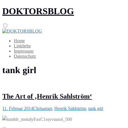
DOKTORSBLOG
Home
Linkliebe
Impressum
Datenschutz
tank girl
The Art of ‚Henrik Sahlström‘
11. Februar 2014
Chris
art
art
,
Henrik Sahlström
,
tank girl