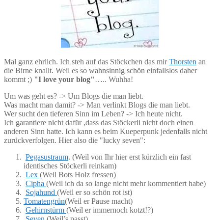
Mal ganz ehrlich. Ich steh auf das Stöckchen das mir
Thorsten
an
die Birne knallt. Weil es so wahnsinnig schön einfallslos daher
kommt ;)
"I love your blog"
….. Wuhha!
Um was geht es? -> Um Blogs die man liebt.
Was macht man damit? -> Man verlinkt Blogs die man liebt.
Wer sucht den tieferen Sinn im Leben? -> Ich heute nicht.
Ich garantiere nicht dafür ,dass das Stöckerli nicht doch einen
anderen Sinn hatte. Ich kann es beim Kueperpunk jedenfalls nicht
zurückverfolgen. Hier also die "lucky seven":
Pegasustraum
. (Weil von Ihr hier erst kürzlich ein fast
identisches Stöckerli reinkam)
Lex
(Weil Bots Holz fressen)
Cipha
(Weil ich da so lange nicht mehr kommentiert habe)
Sojahund
(Weil er so schön rot ist)
Tomatengrün
(Weil er Pause macht)
Gehirnstürm
(Weil er immernoch kotzt!?)
Seven
(Weil’s passt)