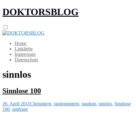
DOKTORSBLOG
Home
Linkliebe
Impressum
Datenschutz
sinnlos
Sinnlose 100
26. April 2011
Chris
intern
,
random
intern
,
random
,
sinnlos
,
Sinnlose
100
,
umfrage