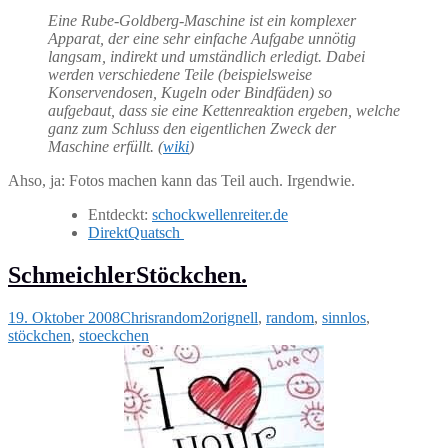
Eine Rube-Goldberg-Maschine ist ein komplexer
Apparat, der eine sehr einfache Aufgabe unnötig
langsam, indirekt und umständlich erledigt. Dabei
werden verschiedene Teile (beispielsweise
Konservendosen, Kugeln oder Bindfäden) so
aufgebaut, dass sie eine Kettenreaktion ergeben, welche
ganz zum Schluss den eigentlichen Zweck der
Maschine erfüllt. (
wiki
)
Ahso, ja: Fotos machen kann das Teil auch. Irgendwie.
Entdeckt:
schockwellenreiter.de
DirektQuatsch
SchmeichlerStöckchen.
19. Oktober 2008
Chris
random2
orignell
,
random
,
sinnlos
,
stöckchen
,
stoeckchen