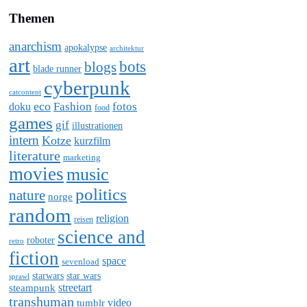
Themen
anarchism
apokalypse
architektur
art
bots
blogs
blade runner
cyberpunk
catcontent
eco
Fashion
fotos
doku
food
games
gif
illustrationen
intern
Kotze
kurzfilm
literature
marketing
movies
music
politics
nature
norge
random
religion
reisen
science and
roboter
retro
fiction
space
sevenload
starwars
star wars
sprawl
steampunk
streetart
transhuman
video
tumblr