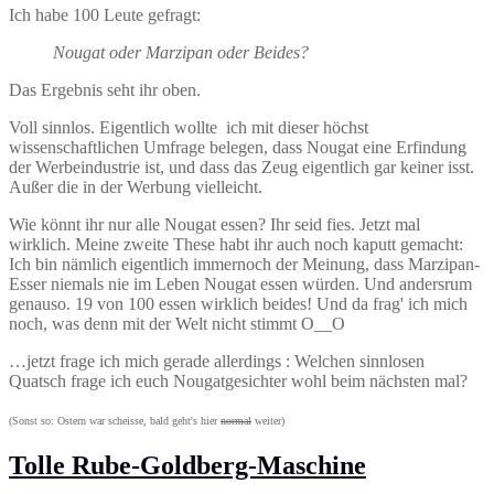
Ich habe 100 Leute gefragt:
Nougat oder Marzipan oder Beides?
Das Ergebnis seht ihr oben.
Voll sinnlos. Eigentlich wollte ich mit dieser höchst
wissenschaftlichen Umfrage belegen, dass Nougat eine Erfindung
der Werbeindustrie ist, und dass das Zeug eigentlich gar keiner isst.
Außer die in der Werbung vielleicht.
Wie könnt ihr nur alle Nougat essen? Ihr seid fies. Jetzt mal
wirklich. Meine zweite These habt ihr auch noch kaputt gemacht:
Ich bin nämlich eigentlich immernoch der Meinung, dass Marzipan-
Esser niemals nie im Leben Nougat essen würden. Und andersrum
genauso. 19 von 100 essen wirklich beides! Und da frag' ich mich
noch, was denn mit der Welt nicht stimmt O__O
…jetzt frage ich mich gerade allerdings : Welchen sinnlosen
Quatsch frage ich euch Nougatgesichter wohl beim nächsten mal?
(Sonst so: Ostern war scheisse, bald geht's hier
normal
weiter)
Tolle Rube-Goldberg-Maschine