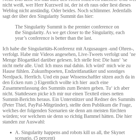
nicht weiß, wer Herr Kurzweil ist, der ist eh raus oder liest dieses
Weblog nicht anständig. Oder beides. Noch schlimmer. Jedenfalls
sagt der über den Singularity Summit das hier:
The Singularity Summit is the premier conference on
the Singularity. As we get closer to the Singularity, each
year’s conference is better than the last.
Ich habe die Singularitäts-Konferenz mit Argusaugen -und Ohren-,
verfolgt. Habe mir Videos angesehen, Live-Tweets verfolgt und ’ne
Menge Blogartikel darüber gelesen. Ich stelle fest: Die ham‘ ’se
nicht mehr alle. Und: Ich muss mal dahin. Ich würd‘ mich wie zu
Hause fühlen. Zukunftspoeten, Endzeitfanatiker und sonstiges
Nerdpack. Herrlich. Und ein paar Wissenschaftler sitzen auch da in
den Ecken rum ;) Eigentlich wollte ich hier auch eine
Zusammenfassung des Summits zum Besten geben. Tu‘ ich aber
nicht. Stattdessen picke ich mir nur einen Textteil eines netten
Summit-Berichts heraus. Ein Unterstützer und Redner des Summits
(Peter Thiel, PayPal-Mitgründer), stellte dem Publikum die Frage,
welches der folgenden Szenarien sie denn am meisten fürchten
würden; vor welchem sie denn so richtig Bammel hätten. Die hier
standen zur Auswahl:
A. Singularity happens and robots kill us all, the Skynet
scenario, (5 percent)