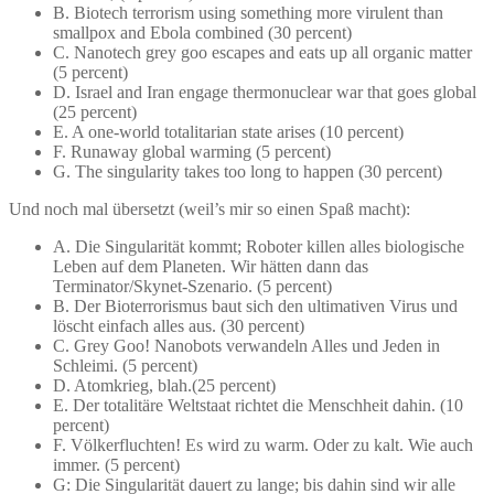
B. Biotech terrorism using something more virulent than
smallpox and Ebola combined (30 percent)
C. Nanotech grey goo escapes and eats up all organic matter
(5 percent)
D. Israel and Iran engage thermonuclear war that goes global
(25 percent)
E. A one-world totalitarian state arises (10 percent)
F. Runaway global warming (5 percent)
G. The singularity takes too long to happen (30 percent)
Und noch mal übersetzt (weil’s mir so einen Spaß macht):
A. Die Singularität kommt; Roboter killen alles biologische
Leben auf dem Planeten. Wir hätten dann das
Terminator/Skynet-Szenario. (5 percent)
B. Der Bioterrorismus baut sich den ultimativen Virus und
löscht einfach alles aus. (30 percent)
C. Grey Goo! Nanobots verwandeln Alles und Jeden in
Schleimi. (5 percent)
D. Atomkrieg, blah.(25 percent)
E. Der totalitäre Weltstaat richtet die Menschheit dahin. (10
percent)
F. Völkerfluchten! Es wird zu warm. Oder zu kalt. Wie auch
immer. (5 percent)
G: Die Singularität dauert zu lange; bis dahin sind wir alle