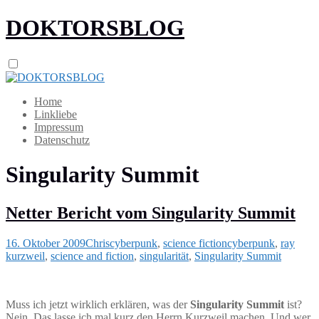
DOKTORSBLOG
Home
Linkliebe
Impressum
Datenschutz
Singularity Summit
Netter Bericht vom Singularity Summit
16. Oktober 2009
Chris
cyberpunk
,
science fiction
cyberpunk
,
ray
kurzweil
,
science and fiction
,
singularität
,
Singularity Summit
Muss ich jetzt wirklich erklären, was der
Singularity Summit
ist?
Nein. Das lasse ich mal kurz den Herrn Kurzweil machen. Und wer