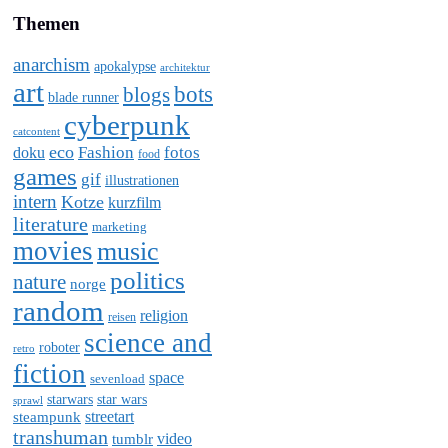
Themen
anarchism
apokalypse
architektur
art
bots
blogs
blade runner
cyberpunk
catcontent
eco
Fashion
fotos
doku
food
games
gif
illustrationen
intern
Kotze
kurzfilm
literature
marketing
movies
music
politics
nature
norge
random
religion
reisen
science and
roboter
retro
fiction
space
sevenload
starwars
star wars
sprawl
steampunk
streetart
transhuman
video
tumblr