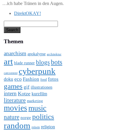
…ich habe Tränen in den Augen.
DirektOKAY!
Themen
anarchism
apokalypse
architektur
art
bots
blogs
blade runner
cyberpunk
catcontent
eco
Fashion
fotos
doku
food
games
gif
illustrationen
intern
Kotze
kurzfilm
literature
marketing
movies
music
politics
nature
norge
random
religion
reisen