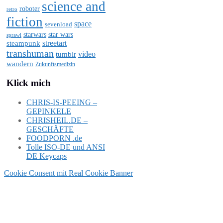
science and
roboter
retro
fiction
space
sevenload
starwars
star wars
sprawl
steampunk
streetart
transhuman
video
tumblr
wandern
Zukunftsmedizin
Klick mich
CHRIS-IS-PEEING –
GEPINKELE
CHRISHEIL.DE –
GESCHÄFTE
FOODPORN .de
Tolle ISO-DE und ANSI
DE Keycaps
Cookie Consent mit Real Cookie Banner