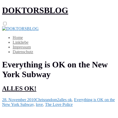
DOKTORSBLOG
Home
Linkliebe
Impressum
Datenschutz
Everything is OK on the New
York Subway
ALLES OK!
28. November 2010
Chris
random2
alles ok
,
Everything is OK on the
New York Subway
,
love
,
The Love Police