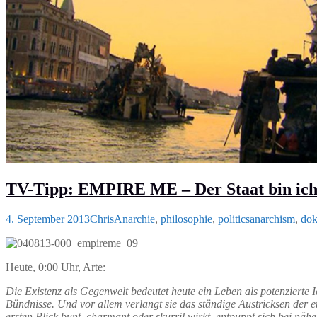
TV-Tipp: EMPIRE ME – Der Staat bin ich
4. September 2013
Chris
Anarchie
,
philosophie
,
politics
anarchism
,
do
Heute, 0:00 Uhr, Arte:
Die Existenz als Gegenwelt bedeutet heute ein Leben als potenzierte 
Bündnisse. Und vor allem verlangt sie das ständige Austricksen der 
ersten Blick bunt, charmant oder skurril wirkt, entpuppt sich bei n