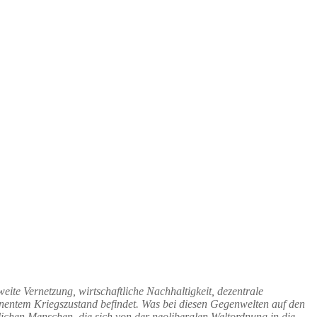
eite Vernetzung, wirtschaftliche Nachhaltigkeit, dezentrale
anentem Kriegszustand befindet. Was bei diesen Gegenwelten auf den
ichen Menschen, die sich von der neoliberalen Weltordnung in die