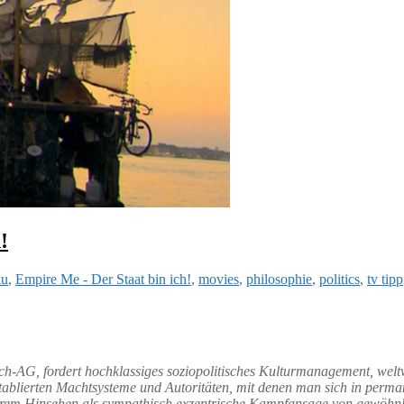
!
ku
,
Empire Me - Der Staat bin ich!
,
movies
,
philosophie
,
politics
,
tv tipp
Ich-AG, fordert hochklassiges soziopolitisches Kulturmanagement, weltw
etablierten Machtsysteme und Autoritäten, mit denen man sich in perm
äherem Hinsehen als sympathisch exzentrische Kampfansage von gewöhnl