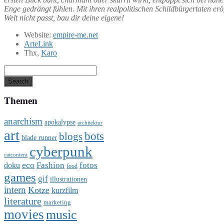
Enge gedrängt fühlen. Mit ihren realpolitischen Schildbürgertaten e
Welt nicht passt, bau dir deine eigene!
Website:
empire-me.net
ArteLink
Thx,
Karo
Themen
anarchism
apokalypse
architektur
art
bots
blogs
blade runner
cyberpunk
catcontent
eco
Fashion
fotos
doku
food
games
gif
illustrationen
intern
Kotze
kurzfilm
literature
marketing
movies
music