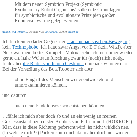
Mit dem neuen Symbrion-Projekt (Symbiotic
Evolutionary Robot Organisms) sollen die Grundlagen
für symbiotische und evolutionäre Prinzipien großer
Roboterschwärme gelegt werden.
gelesen bei nerdcore
. der hats von
polkarobot
Quelle:
heise.de
Ich bin kein erklärter Gegner der
Transhumanistischen-Bewegung
,
kein
Technophobe
. Ich hatte zwar Angst vor E.T (kein Witz!), aber
Nr. 5 war mein bester Kumpel. "Matrix" sehe ich mir immer wieder
gerne an, halte Weltraumforschung zwar für (noch) nicht nötig,
finde aber
die Bilder von fernen Gestirnen
durchaus wunderschön.
Bei der Vorstellung das Bots/Roboter sich aber
ohne Eingriff des Menschen weiter entwickeln und
umprogrammieren können,
und dadurch
auch neue Funktionsweisen entstehen könnten.
…fühle ich mich aber doch ab und an ein wenig an meinen
Geisteszustand beim ersten Anblick von E.T erinnert. (HORROR!)
Klar, dass in diese Richtung geforscht wird, ist nicht wirklich neu.
(In welche nicht!?) Packen kann mich dann aber doch nur wieder