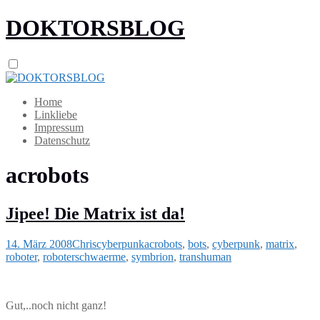
DOKTORSBLOG
Home
Linkliebe
Impressum
Datenschutz
acrobots
Jipee! Die Matrix ist da!
14. März 2008
Chris
cyberpunk
acrobots
,
bots
,
cyberpunk
,
matrix
,
roboter
,
roboterschwaerme
,
symbrion
,
transhuman
Gut,..noch nicht ganz!