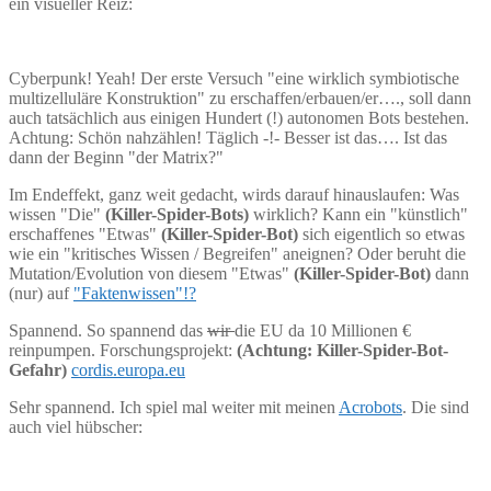
ein visueller Reiz:
Cyberpunk! Yeah! Der erste Versuch "eine wirklich symbiotische
multizelluläre Konstruktion" zu erschaffen/erbauen/er…., soll dann
auch tatsächlich aus einigen Hundert (!) autonomen Bots bestehen.
Achtung: Schön nahzählen! Täglich -!- Besser ist das…. Ist das
dann der Beginn "der Matrix?"
Im Endeffekt, ganz weit gedacht, wirds darauf hinauslaufen: Was
wissen "Die"
(Killer-Spider-Bots)
wirklich? Kann ein "künstlich"
erschaffenes "Etwas"
(Killer-Spider-Bot)
sich eigentlich so etwas
wie ein "kritisches Wissen / Begreifen" aneignen? Oder beruht die
Mutation/Evolution von diesem "Etwas"
(Killer-Spider-Bot)
dann
(nur) auf
"Faktenwissen"!?
Spannend. So spannend das
wir
die EU da 10 Millionen €
reinpumpen. Forschungsprojekt:
(Achtung: Killer-Spider-Bot-
Gefahr)
cordis.europa.eu
Sehr spannend. Ich spiel mal weiter mit meinen
Acrobots
. Die sind
auch viel hübscher: