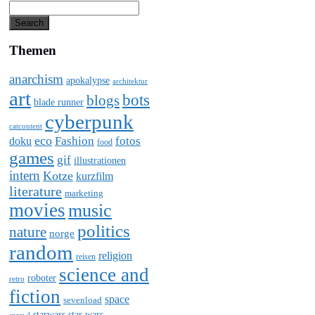
Themen
anarchism
apokalypse
architektur
art
bots
blogs
blade runner
cyberpunk
catcontent
eco
Fashion
fotos
doku
food
games
gif
illustrationen
intern
Kotze
kurzfilm
literature
marketing
movies
music
politics
nature
norge
random
religion
reisen
science and
roboter
retro
fiction
space
sevenload
starwars
star wars