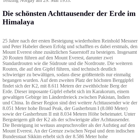
Tenzing Norgay am 29. Mai 1953.
Die schönsten Achttausender der Erde im
Himalaya
25 Jahre nach der ersten Besteigung wiederholten Reinhold Messner
und Peter Habeler diesen Erfolg und schafften es dabei erstmals, den
Mount Everest ohne zusätzlichen Sauerstoff zu besteigen. Insgesamt
20 Routen führen auf den Mount Everest, darunter zwei
Standardrouten wie die Südroute und die Nordroute. Die weiteren
Routen, die auf den Gipfel führen, sind technisch deutlich
schwieriger zu bewältigen, sodass diese größtenteils nur einmalig
begangen wurden. Auf dem zweiten Platz der höchsten Berggipfel
findet sich der K2, mit 8.611 Metern der zweithöchste Berg der
Erde. Dieser imposante Gipfel erhebt sich im Karakorum, einem
gewaltigen Gebirge im Länderdreieck zwischen Pakistan, Indien
und China. In dieser Region sind drei weitere Achttausender wie der
8.051 Meter hohe Broad Peak, der Gasherbrum I (8.080 Meter)
sowie der Gasherbrum II mit 8.034 Metern Höhe beheimatet. Unter
Bergsteigern gilt der K2 als der schwierigste aller Achttausender.
Die Besteigung ist weitaus anspruchsvoller als der Aufstieg auf den
Mount Everest. An der Grenze zwischen Nepal und dem indischen
Bundesstaat Sikkim erhebt sich der 8.586 Meter hohe