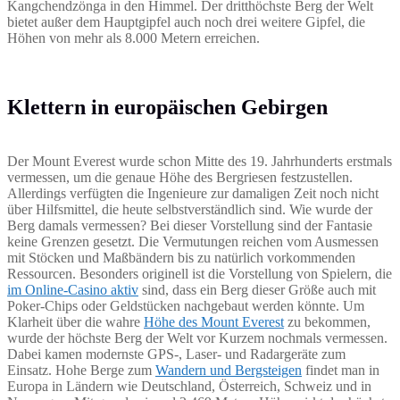
Kangchendzönga in den Himmel. Der dritthöchste Berg der Welt
bietet außer dem Hauptgipfel auch noch drei weitere Gipfel, die
Höhen von mehr als 8.000 Metern erreichen.
Klettern in europäischen Gebirgen
Der Mount Everest wurde schon Mitte des 19. Jahrhunderts erstmals
vermessen, um die genaue Höhe des Bergriesen festzustellen.
Allerdings verfügten die Ingenieure zur damaligen Zeit noch nicht
über Hilfsmittel, die heute selbstverständlich sind. Wie wurde der
Berg damals vermessen? Bei dieser Vorstellung sind der Fantasie
keine Grenzen gesetzt. Die Vermutungen reichen vom Ausmessen
mit Stöcken und Maßbändern bis zu natürlich vorkommenden
Ressourcen. Besonders originell ist die Vorstellung von Spielern, die
im Online-Casino aktiv
sind, dass ein Berg dieser Größe auch mit
Poker-Chips oder Geldstücken nachgebaut werden könnte. Um
Klarheit über die wahre
Höhe des Mount Everest
zu bekommen,
wurde der höchste Berg der Welt vor Kurzem nochmals vermessen.
Dabei kamen modernste GPS-, Laser- und Radargeräte zum
Einsatz. Hohe Berge zum
Wandern und Bergsteigen
findet man in
Europa in Ländern wie Deutschland, Österreich, Schweiz und in