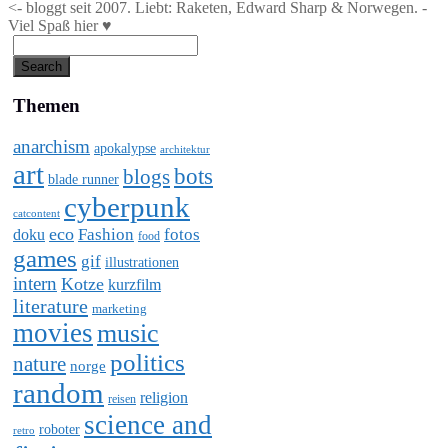
<- bloggt seit 2007. Liebt: Raketen, Edward Sharp & Norwegen. -
Viel Spaß hier ♥
Themen
anarchism
apokalypse
architektur
art
bots
blogs
blade runner
cyberpunk
catcontent
eco
Fashion
fotos
doku
food
games
gif
illustrationen
intern
Kotze
kurzfilm
literature
marketing
movies
music
politics
nature
norge
random
religion
reisen
science and
roboter
retro