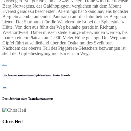
Norwegen. Mit gerade einmal 2.469 Metern Höhe wirkt der höchste
Berg Norwegens, der Galdhøpiggen, verglichen mit dem Mount
Everest geradezu bescheiden. Allerdings hat Skandinaviens höchster
Berg ein atemberaubendes Panorama auf die Jotunheimer Berge zu
bieten. Der Startpunkt für die Wanderroute ist bei der Spiterstulen-
Hütte. Von dort aus führt der Weg beinahe gerade in Richtung
Westnordwest. Dabei müssen steile Hänge überwunden werden, bis
man zu einem Plateau auf 1.900 Meter Höhe gelangt. Der Weg zum
Gipfel führt anschließend über den Ostkamm des Svellnose.
Nachdem der oberste Teil des Piggbreen-Gletschers bezwungen ist,
steht der Gipfelbesteigung nichts mehr im Weg.
←
Die besten kostenlosen Spieleseiten Deutschlands
→
Drei Schritte zum Transhumanismus
Chris Heil