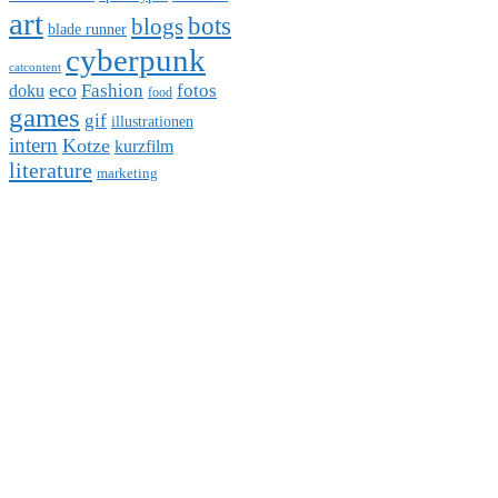
art
bots
blogs
blade runner
cyberpunk
catcontent
eco
Fashion
fotos
doku
food
games
gif
illustrationen
intern
Kotze
kurzfilm
literature
marketing
movies
music
politics
nature
norge
random
religion
reisen
science and
roboter
retro
fiction
space
sevenload
starwars
star wars
sprawl
steampunk
streetart
transhuman
video
tumblr
wandern
Zukunftsmedizin
Klick mich