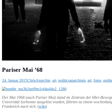
Pariser Mai ’68
24. Januar 2015
Chris
Anarchie
,
art
,
politics
anarchism
,
art
,
fotos
,
politi
Der Mai 1968 (auch Pariser Mai) stand im Zentrum der 68er-Bewegun
Universität Sorbonne ausgelöst wurden, führten zu einem wochenlange
Frankreich nach sich
. (
wiki
)