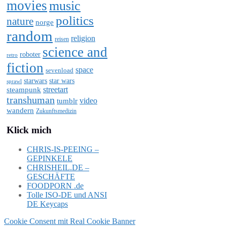
movies
music
politics
nature
norge
random
religion
reisen
science and
roboter
retro
fiction
space
sevenload
starwars
star wars
sprawl
steampunk
streetart
transhuman
video
tumblr
wandern
Zukunftsmedizin
Klick mich
CHRIS-IS-PEEING –
GEPINKELE
CHRISHEIL.DE –
GESCHÄFTE
FOODPORN .de
Tolle ISO-DE und ANSI
DE Keycaps
Cookie Consent mit Real Cookie Banner