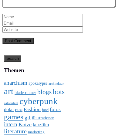
Themen
anarchism
apokalypse
architektur
art
bots
blogs
blade runner
cyberpunk
catcontent
eco
Fashion
fotos
doku
food
games
gif
illustrationen
intern
Kotze
kurzfilm
literature
marketing