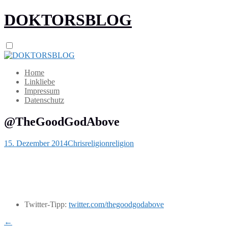
DOKTORSBLOG
Home
Linkliebe
Impressum
Datenschutz
@TheGoodGodAbove
15. Dezember 2014
Chris
religion
religion
Twitter-Tipp:
twitter.com/thegoodgodabove
←