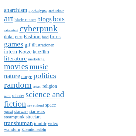
anarchism
apokalypse
architektur
art
bots
blogs
blade runner
cyberpunk
catcontent
eco
Fashion
fotos
doku
food
games
gif
illustrationen
intern
Kotze
kurzfilm
literature
marketing
movies
music
politics
nature
norge
random
religion
reisen
science and
roboter
retro
fiction
space
sevenload
starwars
star wars
sprawl
steampunk
streetart
transhuman
video
tumblr
wandern
Zukunftsmedizin