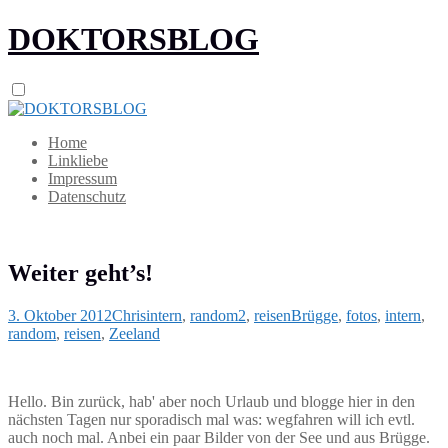
DOKTORSBLOG
Home
Linkliebe
Impressum
Datenschutz
Weiter geht’s!
3. Oktober 2012
Chris
intern
,
random2
,
reisen
Brügge
,
fotos
,
intern
,
random
,
reisen
,
Zeeland
Hello. Bin zurück, hab' aber noch Urlaub und blogge hier in den
nächsten Tagen nur sporadisch mal was: wegfahren will ich evtl.
auch noch mal. Anbei ein paar Bilder von der See und aus Brügge.