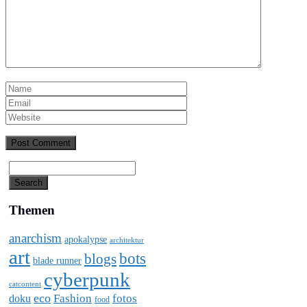
Themen
anarchism
apokalypse
architektur
art
bots
blogs
blade runner
cyberpunk
catcontent
eco
Fashion
fotos
doku
food