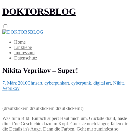
DOKTORSBLOG
Home
Linkliebe
Impressum
Datenschutz
Nikita Veprikov – Super!
7. März 2010
Chris
art
,
cyberpunk
art
,
cyberpunk
,
digital art
,
Nikita
Veprikov
(draufklickern draufklickern draufklickern!)
Was für'n Bild! Einfach super! Haut mich um. Guckste drauf, haste
direkt 'ne Geschichte dazu im Kopf. Guckste noch länger, fallen dir
die Details in's Auge. Dann die Farben. Geht mir zumindest so.