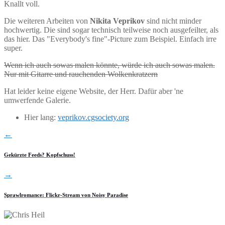
Knallt voll.
Die weiteren Arbeiten von
Nikita Veprikov
sind nicht minder
hochwertig. Die sind sogar technisch
teilweise
noch ausgefeilter, als
das hier.
Das "Everybody's fine
"-Picture zum Beispiel.
Einfach irre
super.
Wenn ich auch sowas malen könnte, würde ich auch sowas malen.
Nur mit Gitarre und rauchenden Wolkenkratzern
Hat leider keine eigene Website, der Herr. Dafür aber 'ne
umwerfende Galerie.
Hier lang:
veprikov.cgsociety.org
←
Gekürzte Feeds? Kopfschuss!
→
Sprawlromance: Flickr-Stream von Noisy Paradise