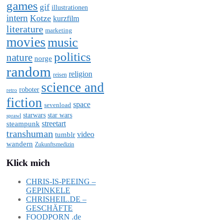
games
gif
illustrationen
intern
Kotze
kurzfilm
literature
marketing
movies
music
politics
nature
norge
random
religion
reisen
science and
roboter
retro
fiction
space
sevenload
starwars
star wars
sprawl
steampunk
streetart
transhuman
video
tumblr
wandern
Zukunftsmedizin
Klick mich
CHRIS-IS-PEEING –
GEPINKELE
CHRISHEIL.DE –
GESCHÄFTE
FOODPORN .de