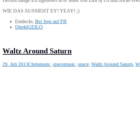
Derzeit hänge ich irgendwo in er Mitte von
Last of Us
und zocke etw
WIE DAS AUSSIEHT EY! YEAY! ;)
Entdeckt.
Bei Jens auf FB
DirektGEILO
Waltz Around Saturn
29. Juli 2013
Chris
music
,
space
music
,
space
,
Waltz Around Saturn
,
Wa