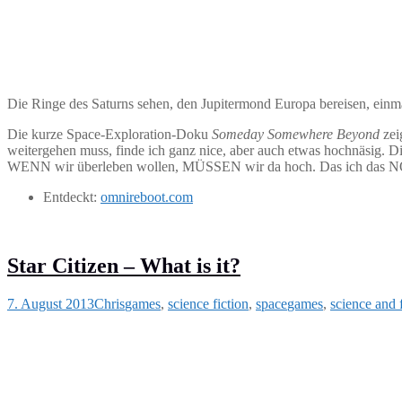
Die Ringe des Saturns sehen, den Jupitermond Europa bereisen, einma
Die kurze Space-Exploration-Doku
Someday Somewhere Beyond
zei
weitergehen muss, finde ich ganz nice, aber auch etwas hochnäsig. 
WENN wir überleben wollen, MÜSSEN wir da hoch. Das ich das NOCH f
Entdeckt:
omnireboot.com
Star Citizen – What is it?
7. August 2013
Chris
games
,
science fiction
,
space
games
,
science and 