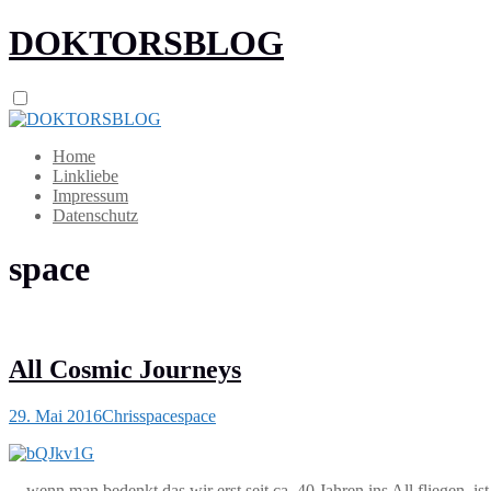
DOKTORSBLOG
Home
Linkliebe
Impressum
Datenschutz
space
All Cosmic Journeys
29. Mai 2016
Chris
space
space
…wenn man bedenkt das wir erst seit ca. 40 Jahren ins All fliegen, i