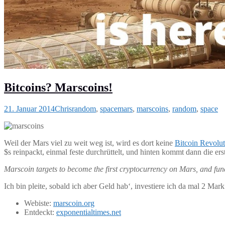
Bitcoins? Marscoins!
21. Januar 2014
Chris
random
,
space
mars
,
marscoins
,
random
,
space
Weil der Mars viel zu weit weg ist, wird es dort keine
Bitcoin Revolu
$s reinpackt, einmal feste durchrüttelt, und hinten kommt dann die ers
Marscoin targets to become the first cryptocurrency on Mars, and func
Ich bin pleite, sobald ich aber Geld hab‘, investiere ich da mal 2 Mar
Webiste:
marscoin.org
Entdeckt:
exponentialtimes.net