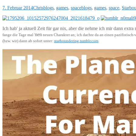
7. Februar 2014
Chris
blogs
,
games
,
space
blogs
,
games
,
space
,
Starbo
Ich hab' ja aktuell Zeit für gar nix, aber die nehme ich mir dann ex
nen
fange die Tage mal '
neuen Charakter an; ich dachte da an einen pazifistisch
(bzw. wir) dann ab sofort unter:
starboundering.tumblr.com
.