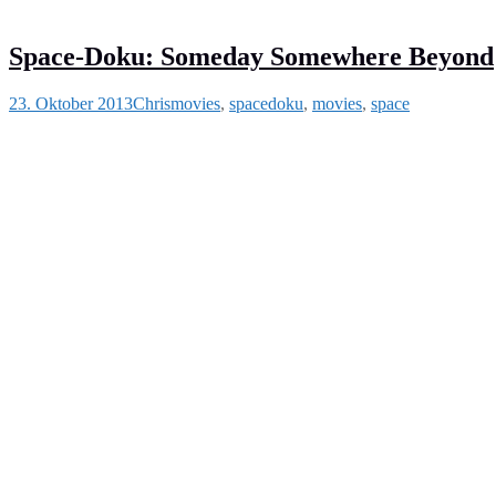
Space-Doku: Someday Somewhere Beyond
23. Oktober 2013
Chris
movies
,
space
doku
,
movies
,
space