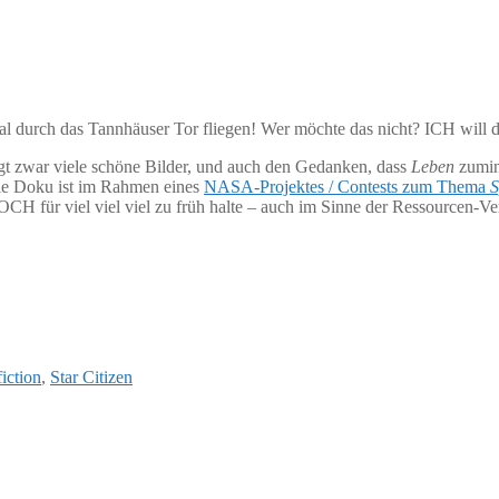
l durch das Tannhäuser Tor fliegen! Wer möchte das nicht? ICH will da
gt zwar viele schöne Bilder, und auch den Gedanken, dass
Leben
zumind
Die Doku ist im Rahmen eines
NASA-Projektes / Contests zum Thema
S
ür viel viel viel zu früh halte – auch im Sinne der Ressourcen-Verw
fiction
,
Star Citizen