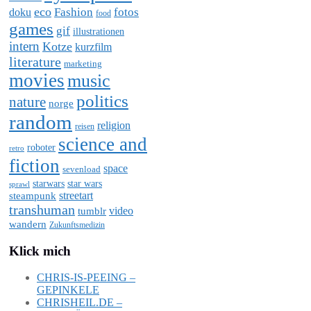
eco
Fashion
fotos
doku
food
games
gif
illustrationen
intern
Kotze
kurzfilm
literature
marketing
movies
music
politics
nature
norge
random
religion
reisen
science and
roboter
retro
fiction
space
sevenload
starwars
star wars
sprawl
steampunk
streetart
transhuman
video
tumblr
wandern
Zukunftsmedizin
Klick mich
CHRIS-IS-PEEING –
GEPINKELE
CHRISHEIL.DE –