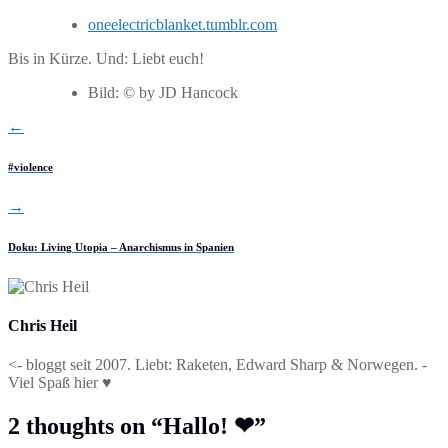
oneelectricblanket.tumblr.com
Bis in Kürze. Und: Liebt euch!
Bild: © by JD Hancock
←
#violence
→
Doku: Living Utopia – Anarchismus in Spanien
Chris Heil
<- bloggt seit 2007. Liebt: Raketen, Edward Sharp & Norwegen. -
Viel Spaß hier ♥
2 thoughts on “
Hallo! ❤
”