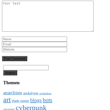
Themen
anarchism
apokalypse
architektur
art
bots
blogs
blade runner
cyberpunk
catcontent