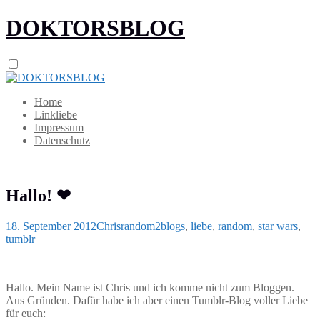
DOKTORSBLOG
Home
Linkliebe
Impressum
Datenschutz
Hallo! ❤
18. September 2012
Chris
random2
blogs
,
liebe
,
random
,
star wars
,
tumblr
Hallo. Mein Name ist Chris und ich komme nicht zum Bloggen.
Aus Gründen. Dafür habe ich aber einen Tumblr-Blog voller Liebe
für euch: