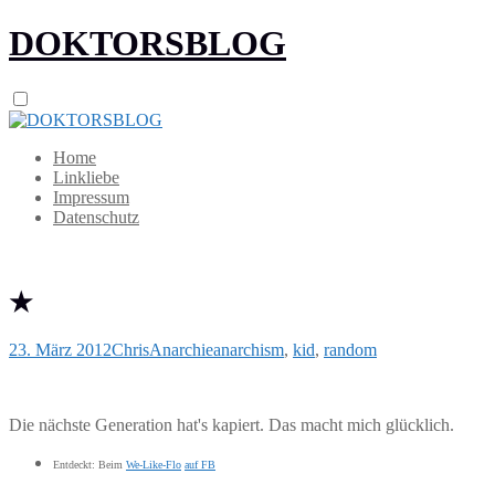
DOKTORSBLOG
Home
Linkliebe
Impressum
Datenschutz
★
23. März 2012
Chris
Anarchie
anarchism
,
kid
,
random
Die nächste Generation hat's kapiert. Das macht mich glücklich.
Entdeckt: Beim
We-Like-Flo
auf FB